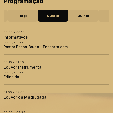
Programação
a
Terça
Quarta
Quinta
Se
00:00 - 00:10
Informativos
Locução por:
Pastor Edson Bruno - Encontro com a Palavra
00:10 - 01:00
Louvor Instrumental
Locução por:
Edinaldo
01:00 - 02:00
Louvor da Madrugada
02:00 - 02:25