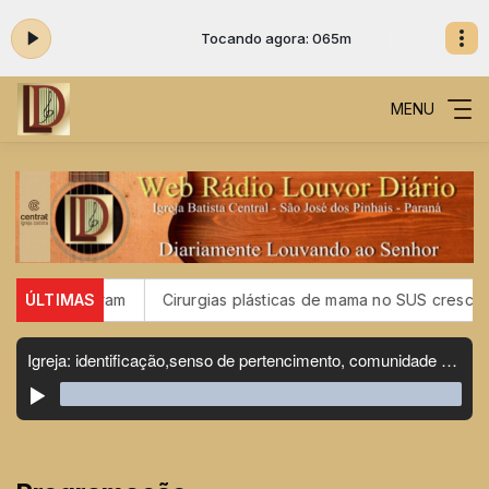
m
Tocando agora: 065m
MENU
e vacinaram
ÚLTIMAS
Cirurgias plásticas de mama no SUS crescem ma