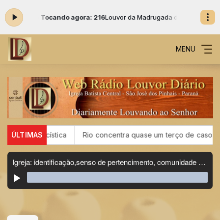
às 02:00 -
Tocando agora: 216
Louvor da Madrugada das 01:00 às 02:0
MENU
fibrose cística
ÚLTIMAS
Rio concentra quase um terço de casos de ex