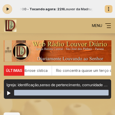
:00 às 02:00 -
Tocando agora: 226
Louvor da Madrugada das 01:00 às
MENU
US por fibrose cística
ÚLTIMAS
Rio concentra quase um terço de caso