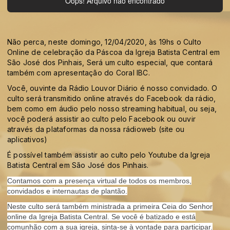
Não perca, neste domingo, 12/04/2020, às 19hs o Culto
Online de celebração da Páscoa da Igreja Batista Central em
São José dos Pinhais, Será um culto especial, que contará
também com apresentação do Coral IBC.
Você, ouvinte da Rádio Louvor Diário é nosso convidado. O
culto será transmitido online através do Facebook da rádio,
bem como em áudio pelo nosso streaming habitual, ou seja,
você poderá assistir ao culto pelo Facebook ou ouvir
através da plataformas da nossa rádioweb (site ou
aplicativos)
É possível também assistir ao culto pelo Youtube da Igreja
Batista Central em São José dos Pinhais.
Contamos com a presença virtual de todos os membros,
convidados e internautas de plantão.
Neste culto será também ministrada a primeira Ceia do Senhor
online da Igreja Batista Central. Se você é batizado e está
comunhão com a sua igreja, sinta-se à vontade para participar.