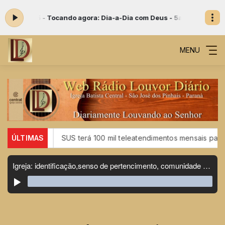
ando agora: Dia-a-Dia com Deus - 5a-feira
Dia-a-Dia com Deus com Pa
MENU
S
ÚLTIMAS
SUS terá 100 mil teleatendimentos mensais para vício em be