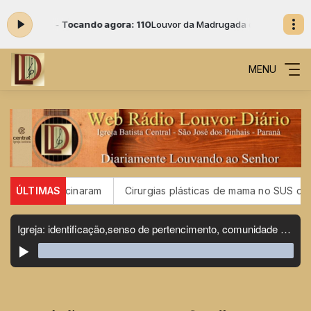
04:00 -
Tocando agora: 110
Louvor da Madrugada das 02:25 às 04:00 
MENU
 se vacinaram
ÚLTIMAS
Cirurgias plásticas de mama no SUS crescem m